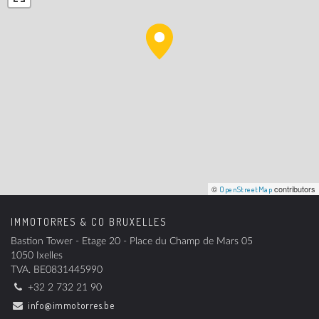
©
contributors
OpenStreetMap
IMMOTORRES & CO BRUXELLES
Bastion Tower - Etage 20 - Place du Champ de Mars 05
1050 Ixelles
TVA.
BE0831445990
+32 2 732 21 90
info@immotorres.be