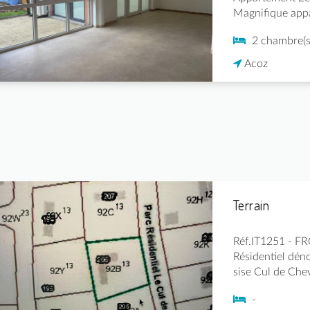
Magnifique appa
2 chambre(s
Acoz
Terrain
Réf.IT1251 - F
Résidentiel dén
sise Cul de Chev
-