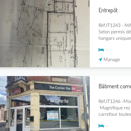
Entrepôt
Réf.IT1243 - 
Selon permis dél
hangars unique
-
Manage
Bâtiment com
Réf.IT1246 -Mo
Magnifique rez 
carrefour toutes
-