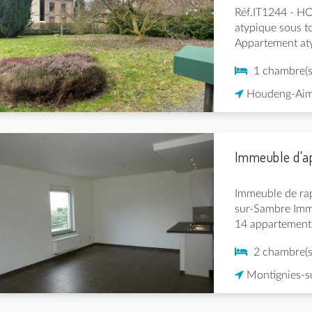
Réf.IT1244 - 
atypique sous t
Appartement aty
1 chambre(s
Houdeng-Aim
Immeuble d'a
Immeuble de ra
sur-Sambre Imm
14 appartement
2 chambre(s
Montignies-s