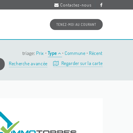
Contactez-nous
TENEZ-MOI AU COURANT
Prix
Type
Commune
Récent
triage:
⋅
⋅
⋅
Regarder sur la carte
Recherche avancée