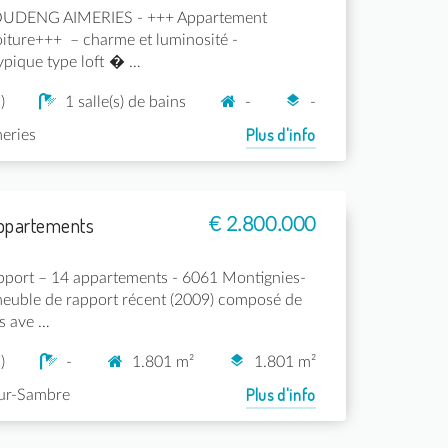
HOUDENG AIMERIES - +++ Appartement
oiture+++ – charme et luminosité -
pique type loft � …
)
1 salle(s) de bains
-
-
Plus d'info
eries
ppartements
€ 2.800.000
pport – 14 appartements - 6061 Montignies-
euble de rapport récent (2009) composé de
s ave …
)
-
1.801 m²
1.801 m²
Plus d'info
ur-Sambre