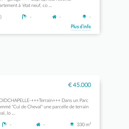
rtement à 'état neuf, co …
)
-
-
-
Plus d'info
€ 45.000
ROIDCHAPELLE-+++Terrain+++ Dans un Parc
ommé "Cul de Cheval" une parcelle de terrain
al, lo …
-
-
330 m²