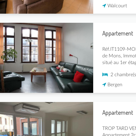
Walcourt
Appartement
Réf.IT1109-MON
de Mons, Immot
situé au 1er éta
2 chambre(s
Bergen
Appartement
TROP TARD VEN
Appartement 2ch