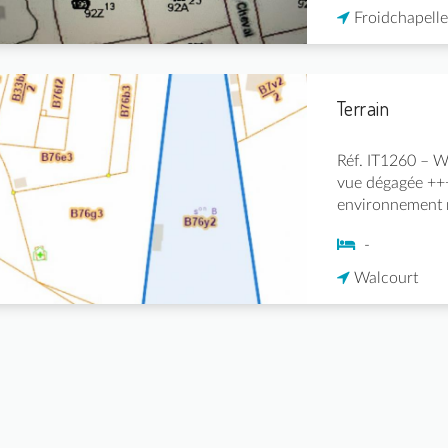
Froidchapelle
Terrain
Réf. IT1260 – W
vue dégagée +++
environnement r
-
Walcourt