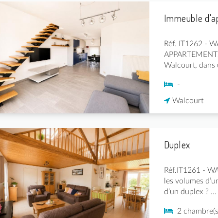
Immeuble d'a
Réf. IT1262 -
APPARTEMENTS 
Walcourt, dans
-
Walcourt
Duplex
Réf.IT1261 - WA
les volumes d’u
d’un duplex ? …
2 chambre(s